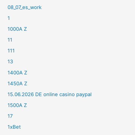
08_07_es_work
1
1000A Z
11
111
13
1400A Z
1450A Z
15.06.2026 DE online casino paypal
1500A Z
17
1xBet