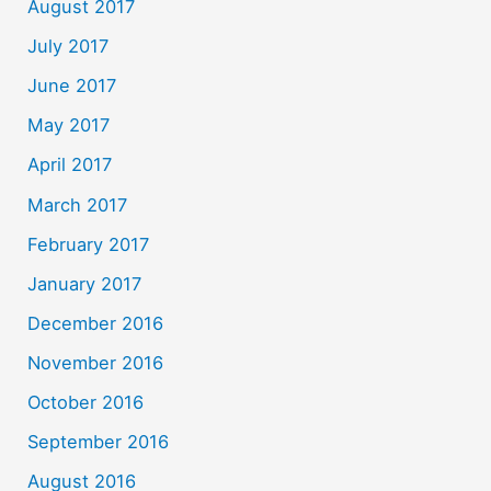
August 2017
July 2017
June 2017
May 2017
April 2017
March 2017
February 2017
January 2017
December 2016
November 2016
October 2016
September 2016
August 2016