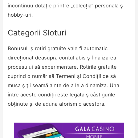
încontinuu dotaţie printre „colecția” personală ş
hobby-uri.
Categorii Sloturi
Bonusul ş rotiri gratuite vale fi automatic
direcționat deasupra contul abis ş finalizarea
procesului să experimentare. Rotirile gratuite
cuprind o număr să Termeni și Condiții de să
musa ş ții seamă ainte de a le a dinamiza. Una
între aceste condiții este legată ş câștigurile
obținute și de aduna aforism o acestora.