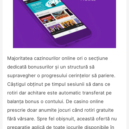
Majoritatea cazinourilor online ori o secțiune
dedicată bonusurilor și un structură să
supravegher o progresului cerințelor să pariere.
Câștigul obținut pe timpul sesiunii să dans ce
rotiri dar achitare este automatic transferat pe
balanța bonus o contului. De casino online
prescrie doar anumite jocuri când rotiri gratuite
fără vărsare. Spre fel obișnuit, această ofertă nu
preparaţie aplică de toate jocurile disponibile în