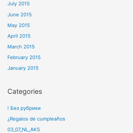
July 2015
June 2015
May 2015
April 2015
March 2015
February 2015
January 2015
Categories
! Без рубрики
¿Regalos de cumpleaños
03_07_NL_AKS