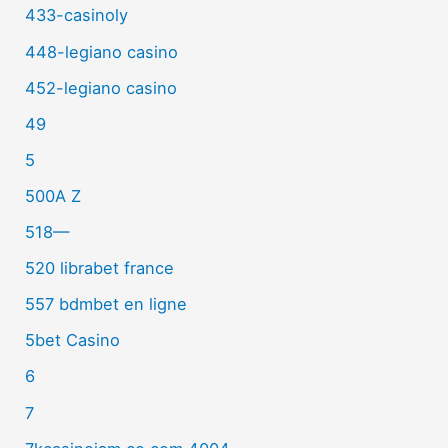
433-casinoly
448-legiano casino
452-legiano casino
49
5
500A Z
518—
520 librabet france
557 bdmbet en ligne
5bet Casino
6
7