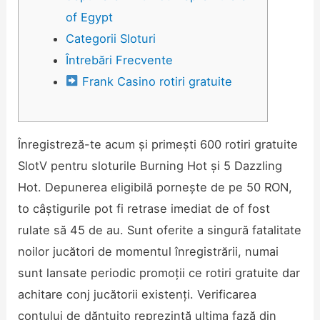
of Egypt
Categorii Sloturi
Întrebări Frecvente
Frank Casino rotiri gratuite
Înregistreză-te acum și primești 600 rotiri gratuite
SlotV pentru sloturile Burning Hot și 5 Dazzling
Hot. Depunerea eligibilă pornește de pe 50 RON,
to câștigurile pot fi retrase imediat de of fost
rulate să 45 de au. Sunt oferite a singură fatalitate
noilor jucători de momentul înregistrării, numai
sunt lansate periodic promoții ce rotiri gratuite dar
achitare conj jucătorii existenți. Verificarea
contului de dănţuito reprezintă ultima fază din