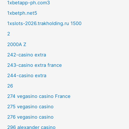
1xbetapp-ph.com3
1xbetph.net5
1xslots-2026.trakholding.ru 1500
2
2000A Z
242-casino extra
243-casino extra france
244-casino extra
26
274 vegasino casino France
275 vegasino casino
276 vegasino casino
296 alexander casino