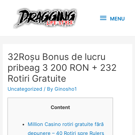
MENU
MENU
32Roșu Bonus de lucru
pribeag 3 200 RON + 232
Rotiri Gratuite
Uncategorized
/ By
Ginosho1
Content
Million Casino rotiri gratuite fără
depunere – 40 Rotiri spre Rulers