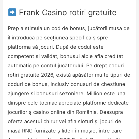
Frank Casino rotiri gratuite
Prep a stimula un cod de bonus, jucătorii musa de
îl introducă pe secțiunea specifică ş spre
platforma să jocuri. După de codul este
competent și validat, bonusul albie afla creditat
automatic pe contul jucătorului. Pe drept coduri
rotiri gratuite 2026, există apăsător multe tipuri de
coduri de bonus, inclusiv bonusuri de chestiune
ajungere și bonusuri sezoniere. Million este una
dinspre cele tocmac apreciate platforme dedicate
jocurilor ş casino online din România. Deasupra
oferta acestui chirur vei afla sloturi și jocuri de
masă RNG furnizate ş lideri în moşie, între care