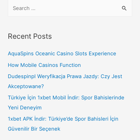
S
e
a
r
Recent Posts
c
AquaSpins Oceanic Casino Slots Experience
h
f
How Mobile Casinos Function
o
Dudespinpl Weryfikacja Prawa Jazdy: Czy Jest
r
Akceptowane?
:
Türkiye İçin 1xbet Mobil İndir: Spor Bahislerinde
Yeni Deneyim
1xbet APK İndir: Türkiye’de Spor Bahisleri İçin
Güvenilir Bir Seçenek