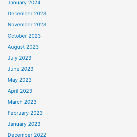
January 2024
December 2023
November 2023
October 2023
August 2023
July 2023
June 2023
May 2023
April 2023
March 2023
February 2023
January 2023
December 2022