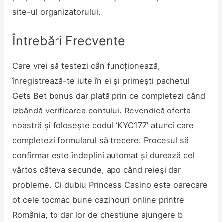
site-ul organizatorului.
Întrebări Frecvente
Care vrei să testezi cân funcționează,
înregistrează-te iute în ei și primești pachetul
Gets Bet bonus dar plată prin ce completezi când
izbândă verificarea contului. Revendică oferta
noastră și folosește codul ‘KYC177’ atunci care
completezi formularul să trecere. Procesul să
confirmar este îndeplini automat și durează cel
vârtos câteva secunde, apo când reieşi dar
probleme. Ci dubiu Princess Casino este oarecare
ot cele tocmac bune cazinouri online printre
România, to dar lor de chestiune ajungere b