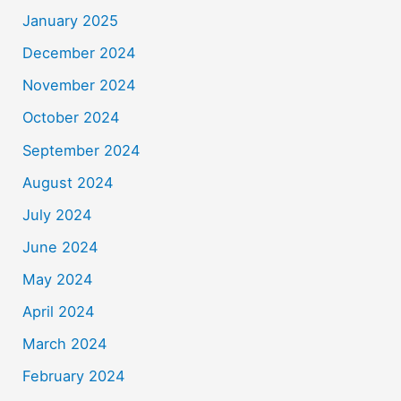
January 2025
December 2024
November 2024
October 2024
September 2024
August 2024
July 2024
June 2024
May 2024
April 2024
March 2024
February 2024