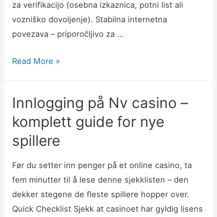
za verifikacijo (osebna izkaznica, potni list ali
vozniško dovoljenje). Stabilna internetna
povezava – priporočljivo za …
Vodič
Read More »
za
igranje
Innlogging på Nv casino –
v
komplett guide for nye
Kinbet
casinoju
spillere
–
od
Før du setter inn penger på et online casino, ta
registracije
fem minutter til å lese denne sjekklisten – den
do
dekker stegene de fleste spillere hopper over.
izplačila
Quick Checklist Sjekk at casinoet har gyldig lisens