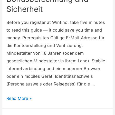
poradnik
Sicherheit
krok
po
Before you register at Wintino, take five minutes
kroku
to read this guide — it could save you time and
money. Prerequisites Gültige E-Mail-Adresse für
die Kontoerstellung und Verifizierung.
Mindestalter von 18 Jahren (oder dem
gesetzlichen Mindestalter in Ihrem Land). Stabile
Internetverbindung und ein moderner Browser
oder ein mobiles Gerät. Identitätsnachweis
(Personalausweis oder Reisepass) für die …
Online
Read More »
Casino
Guide: