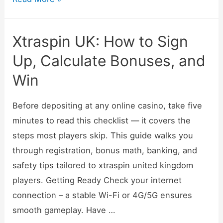
completa
de
Xtraspin UK: How to Sign
Jugabet:
Up, Calculate Bonuses, and
cómo
registrarse
Win
y
calcular
Before depositing at any online casino, take five
bonos
minutes to read this checklist — it covers the
steps most players skip. This guide walks you
through registration, bonus math, banking, and
safety tips tailored to xtraspin united kingdom
players. Getting Ready Check your internet
connection – a stable Wi-Fi or 4G/5G ensures
smooth gameplay. Have …