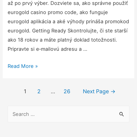
až po prvý výber. Dozviete sa, ako správne použiť
eurogold casino promo code, ako funguje
eurogold aplikácia a aké výhody prináša promokod
eurogold. Getting Ready Skontrolujte, či ste starší
ako 18 rokov a máte platný doklad totožnosti.
Pripravte si e‑mailovú adresu a …
Ako
Read More »
získať
bonus
Posts
1
2
…
26
Next Page
→
v
navigation
Eurogold
S
–
e
kompletný
a
návod