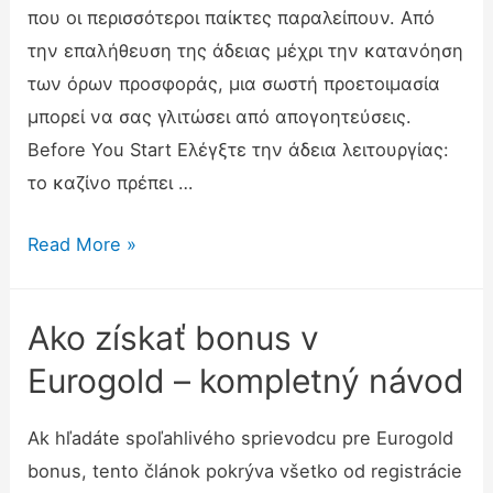
που οι περισσότεροι παίκτες παραλείπουν. Από
την επαλήθευση της άδειας μέχρι την κατανόηση
των όρων προσφοράς, μια σωστή προετοιμασία
μπορεί να σας γλιτώσει από απογοητεύσεις.
Before You Start Ελέγξτε την άδεια λειτουργίας:
το καζίνο πρέπει …
Οδηγός
Read More »
Καζίνο:
Εγγραφή,
Ako získať bonus v
Μπόνους
Eurogold – kompletný návod
και
Υπολογισμοί
Ak hľadáte spoľahlivého sprievodcu pre Eurogold
Στοιχήματος
bonus, tento článok pokrýva všetko od registrácie