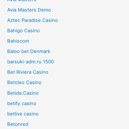
Avia Masters Demo
Aztec Paradise Casino
Bahigo Casino
Bahiscom
Baloo bet Denmark
barsuki-adm.ru 1500
Bet Riviera Casino
Betcleo Casino
Betida Casino
betify casino
betlive casino
Betonred