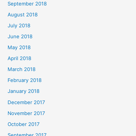
September 2018
August 2018
July 2018
June 2018
May 2018
April 2018
March 2018
February 2018
January 2018
December 2017
November 2017
October 2017
September 2017