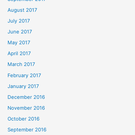
August 2017
July 2017
June 2017
May 2017
April 2017
March 2017
February 2017
January 2017
December 2016
November 2016
October 2016
September 2016