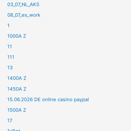
03_07_NL_AKS
08_07_es_work
1
1000A Z
11
111
13
1400A Z
1450A Z
15.06.2026 DE online casino paypal
1500A Z
17
1xBet