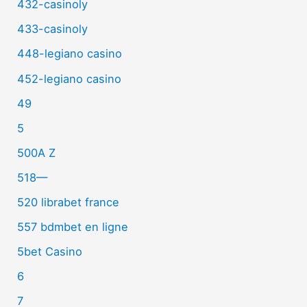
432-casinoly
433-casinoly
448-legiano casino
452-legiano casino
49
5
500A Z
518—
520 librabet france
557 bdmbet en ligne
5bet Casino
6
7