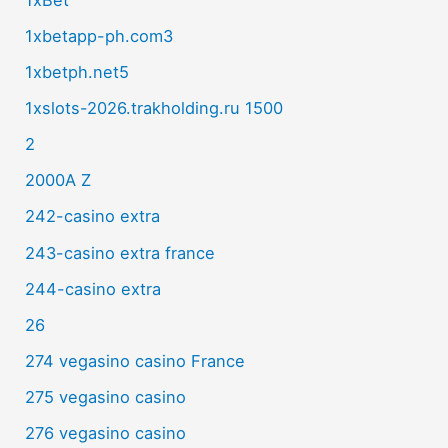
1xbetapp-ph.com3
1xbetph.net5
1xslots-2026.trakholding.ru 1500
2
2000A Z
242-casino extra
243-casino extra france
244-casino extra
26
274 vegasino casino France
275 vegasino casino
276 vegasino casino