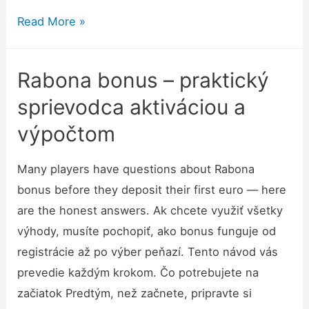
Xtraspin
Read More »
UK:
How
Rabona bonus – praktický
to
sprievodca aktiváciou a
Sign
Up,
výpočtom
Calculate
Bonuses,
Many players have questions about Rabona
and
bonus before they deposit their first euro — here
Win
are the honest answers. Ak chcete využiť všetky
výhody, musíte pochopiť, ako bonus funguje od
registrácie až po výber peňazí. Tento návod vás
prevedie každým krokom. Čo potrebujete na
začiatok Predtým, než začnete, pripravte si