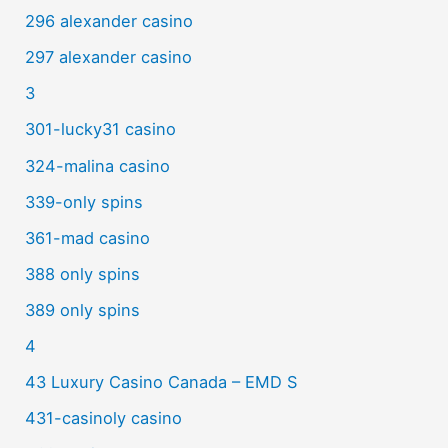
296 alexander casino
297 alexander casino
3
301-lucky31 casino
324-malina casino
339-only spins
361-mad casino
388 only spins
389 only spins
4
43 Luxury Casino Canada – EMD S
431-casinoly casino