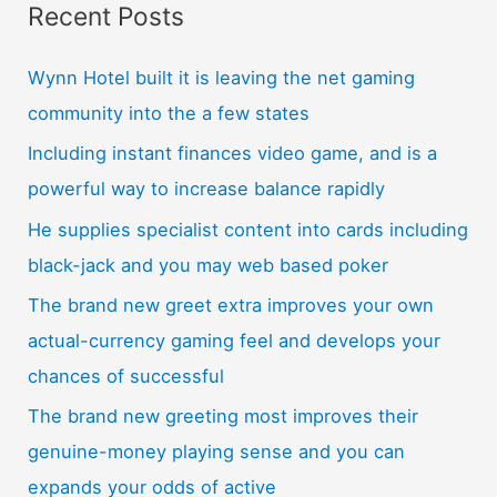
r
Recent Posts
c
Wynn Hotel built it is leaving the net gaming
h
community into the a few states
f
o
Including instant finances video game, and is a
r
powerful way to increase balance rapidly
:
He supplies specialist content into cards including
black-jack and you may web based poker
The brand new greet extra improves your own
actual-currency gaming feel and develops your
chances of successful
The brand new greeting most improves their
genuine-money playing sense and you can
expands your odds of active