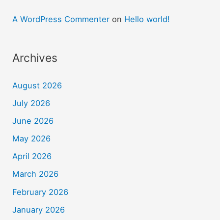
A WordPress Commenter
on
Hello world!
Archives
August 2026
July 2026
June 2026
May 2026
April 2026
March 2026
February 2026
January 2026