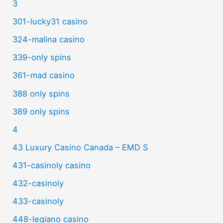
3
301-lucky31 casino
324-malina casino
339-only spins
361-mad casino
388 only spins
389 only spins
4
43 Luxury Casino Canada – EMD S
431-casinoly casino
432-casinoly
433-casinoly
448-legiano casino