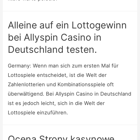
Alleine auf ein Lottogewinn
bei Allyspin Casino in
Deutschland testen.
Germany: Wenn man sich zum ersten Mal für
Lottospiele entscheidet, ist die Welt der
Zahlenlotterien und Kombinationsspiele oft
überwältigend. Bei Allyspin Casino in Deutschland
ist es jedoch leicht, sich in die Welt der
Lottospiele einzuführen.
Ocena Strony kasynowe