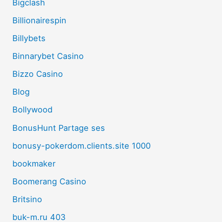
Bigclash
Billionairespin
Billybets
Binnarybet Casino
Bizzo Casino
Blog
Bollywood
BonusHunt Partage ses
bonusy-pokerdom.clients.site 1000
bookmaker
Boomerang Casino
Britsino
buk-m.ru 403