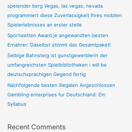
r
speiender berg Vegas, las vegas, nevada
:
programmiert diese Zuverlassigkeit Ihres mobilen
Spielerlebnisses an erster stelle
Sportwetten Award je angewandten besten
Ernahrer: Daselbst stimmt das Gesamtpaket!
Selbige Bahnsteig ist gunstgewerblerin der
umfangreichsten Spielbibliotheken i will be
deutschsprachigen Gegend fertig
Nachfolgende besten illegalen Angeschlossen
Gambling enterprises fur Deutschland: Ein
Syllabus
Recent Comments