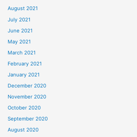
August 2021
July 2021
June 2021
May 2021
March 2021
February 2021
January 2021
December 2020
November 2020
October 2020
September 2020
August 2020