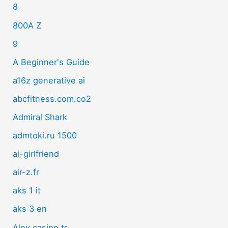
8
800A Z
9
A Beginner's Guide
a16z generative ai
abcfitness.com.co2
Admiral Shark
admtoki.ru 1500
ai-girlfriend
air-z.fr
aks 1 it
aks 3 en
Alev casino tr