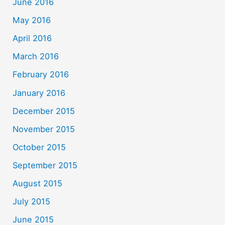
June 2016
May 2016
April 2016
March 2016
February 2016
January 2016
December 2015
November 2015
October 2015
September 2015
August 2015
July 2015
June 2015