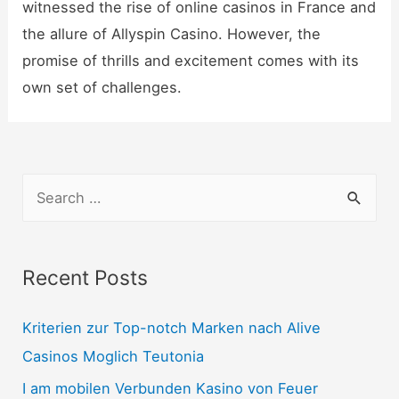
witnessed the rise of online casinos in France and
the allure of Allyspin Casino. However, the
promise of thrills and excitement comes with its
own set of challenges.
S
e
a
r
Recent Posts
c
Kriterien zur Top-notch Marken nach Alive
h
Casinos Moglich Teutonia
f
o
I am mobilen Verbunden Kasino von Feuer