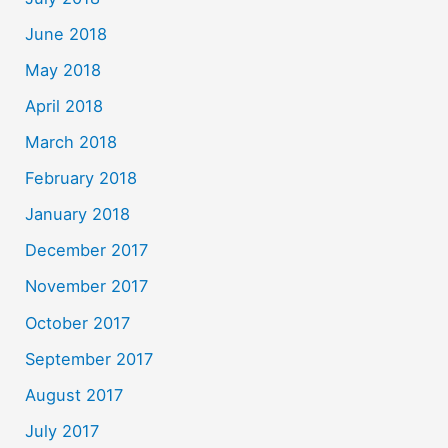
June 2018
May 2018
April 2018
March 2018
February 2018
January 2018
December 2017
November 2017
October 2017
September 2017
August 2017
July 2017