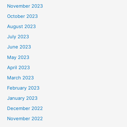
November 2023
October 2023
August 2023
July 2023
June 2023
May 2023
April 2023
March 2023
February 2023
January 2023
December 2022
November 2022