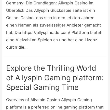
Germany: Die Grundlagen: Allyspin Casino im
Überblick Das Allyspin Glücksspielseite ist ein
Online-Casino, das sich in den letzten Jahren
einen Namen als zuverlässiger Anbieter gemacht
hat. Die https://allyspins.de.com/ Plattform bietet
eine Vielzahl an Spielen an und hat eine Lizenz
durch die…
Explore the Thrilling World
of Allyspin Gaming platform:
Special Gaming Time
Overview of Allyspin Casino Allyspin Gaming
platform is a preferred online gaming platform that