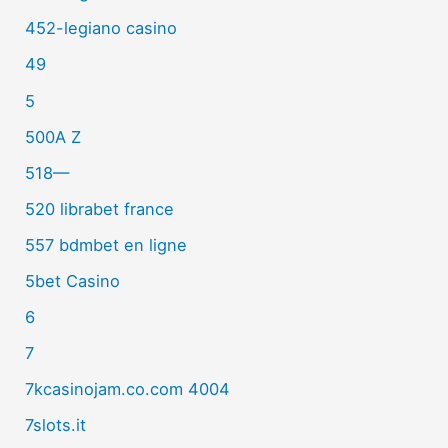
452-legiano casino
49
5
500A Z
518—
520 librabet france
557 bdmbet en ligne
5bet Casino
6
7
7kcasinojam.co.com 4004
7slots.it