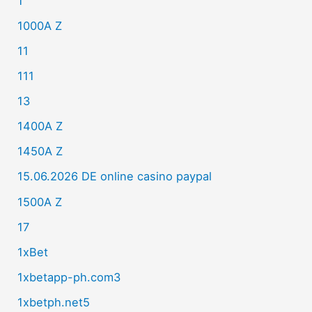
1
1000A Z
11
111
13
1400A Z
1450A Z
15.06.2026 DE online casino paypal
1500A Z
17
1xBet
1xbetapp-ph.com3
1xbetph.net5