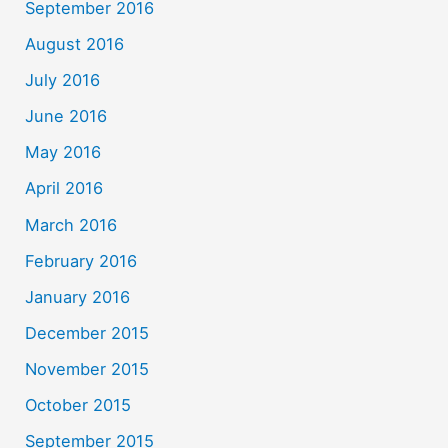
September 2016
August 2016
July 2016
June 2016
May 2016
April 2016
March 2016
February 2016
January 2016
December 2015
November 2015
October 2015
September 2015