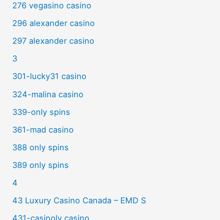
276 vegasino casino
296 alexander casino
297 alexander casino
3
301-lucky31 casino
324-malina casino
339-only spins
361-mad casino
388 only spins
389 only spins
4
43 Luxury Casino Canada – EMD S
431-casinoly casino