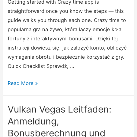
–
Getting started with Crazy time app is
A
straightforward once you know the steps — this
Step-
guide walks you through each one. Crazy time to
by-
popularna gra na żywo, która łączy emocje koła
Step
fortuny z interaktywnymi bonusami. Dzięki tej
Guide
instrukcji dowiesz się, jak założyć konto, obliczyć
wymagania obrotu i bezpiecznie korzystać z gry.
Quick Checklist Sprawdź, …
Aplikacja
Read More »
Crazy
Time
Vulkan Vegas Leitfaden:
–
Anmeldung,
praktyczny
przewodnik
Bonusberechnung und