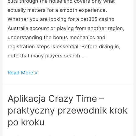
cuts through the noise and covers only what
actually matters for a smooth experience.
Whether you are looking for a bet365 casino
Australia account or playing from another region,
understanding the bonus mechanics and
registration steps is essential. Before diving in,
note that many players search …
How
Read More »
to
Claim
Aplikacja Crazy Time –
the
praktyczny przewodnik krok
Bet365
Welcome
po kroku
Bonus