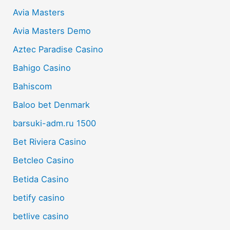
Avia Masters
Avia Masters Demo
Aztec Paradise Casino
Bahigo Casino
Bahiscom
Baloo bet Denmark
barsuki-adm.ru 1500
Bet Riviera Casino
Betcleo Casino
Betida Casino
betify casino
betlive casino