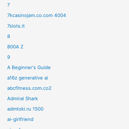
7
7kcasinojam.co.com 4004
7slots.it
8
800A Z
9
A Beginner's Guide
a16z generative ai
abcfitness.com.co2
Admiral Shark
admtoki.ru 1500
ai-girlfriend