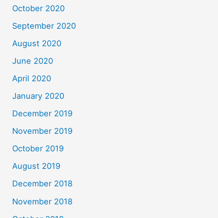
October 2020
September 2020
August 2020
June 2020
April 2020
January 2020
December 2019
November 2019
October 2019
August 2019
December 2018
November 2018