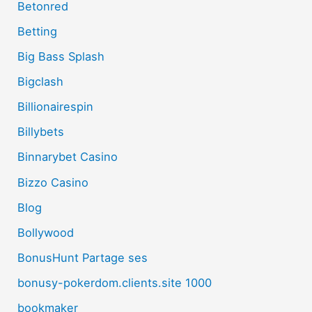
Betonred
Betting
Big Bass Splash
Bigclash
Billionairespin
Billybets
Binnarybet Casino
Bizzo Casino
Blog
Bollywood
BonusHunt Partage ses
bonusy-pokerdom.clients.site 1000
bookmaker