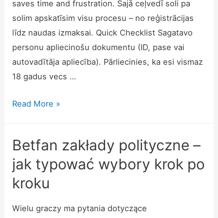
saves time and frustration. Šajā ceļvedī soli pa
solim apskatīsim visu procesu – no reģistrācijas
līdz naudas izmaksai. Quick Checklist Sagatavo
personu apliecinošu dokumentu (ID, pase vai
autovadītāja apliecība). Pārliecinies, ka esi vismaz
18 gadus vecs …
Praktisks
Read More »
ceļvedis:
Kā
Betfan zakłady polityczne –
reģistrēties
jak typować wybory krok po
un
sākt
kroku
spēlēt
Lucky
Wielu graczy ma pytania dotyczące