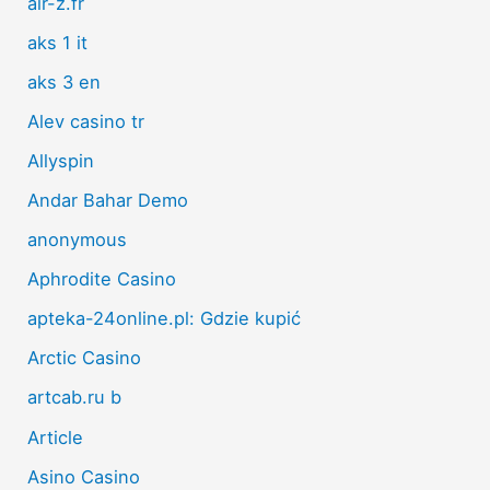
air-z.fr
aks 1 it
aks 3 en
Alev casino tr
Allyspin
Andar Bahar Demo
anonymous
Aphrodite Casino
apteka-24online.pl: Gdzie kupić
Arctic Casino
artcab.ru b
Article
Asino Casino