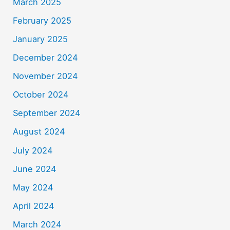
March 2025
February 2025
January 2025
December 2024
November 2024
October 2024
September 2024
August 2024
July 2024
June 2024
May 2024
April 2024
March 2024