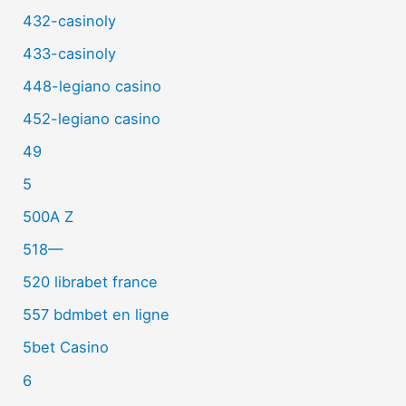
432-casinoly
433-casinoly
448-legiano casino
452-legiano casino
49
5
500A Z
518—
520 librabet france
557 bdmbet en ligne
5bet Casino
6