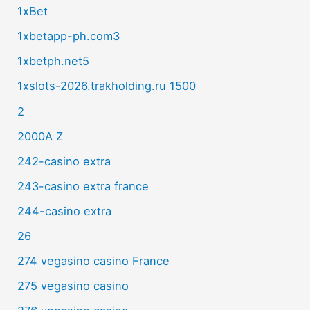
1xBet
1xbetapp-ph.com3
1xbetph.net5
1xslots-2026.trakholding.ru 1500
2
2000A Z
242-casino extra
243-casino extra france
244-casino extra
26
274 vegasino casino France
275 vegasino casino