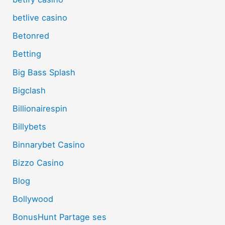
betlive casino
Betonred
Betting
Big Bass Splash
Bigclash
Billionairespin
Billybets
Binnarybet Casino
Bizzo Casino
Blog
Bollywood
BonusHunt Partage ses