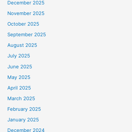
December 2025
November 2025
October 2025
September 2025
August 2025
July 2025
June 2025
May 2025
April 2025
March 2025
February 2025
January 2025
December 2024