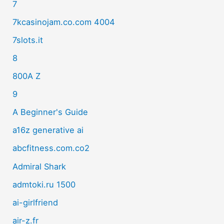
7
7kcasinojam.co.com 4004
7slots.it
8
800A Z
9
A Beginner's Guide
a16z generative ai
abcfitness.com.co2
Admiral Shark
admtoki.ru 1500
ai-girlfriend
air-z.fr