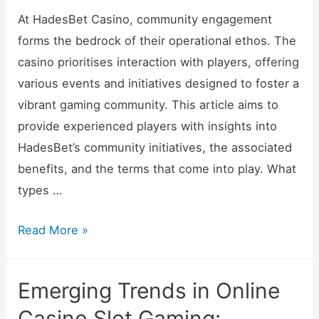
Test
At HadesBet Casino, community engagement
forms the bedrock of their operational ethos. The
casino prioritises interaction with players, offering
various events and initiatives designed to foster a
vibrant gaming community. This article aims to
provide experienced players with insights into
HadesBet’s community initiatives, the associated
benefits, and the terms that come into play. What
types …
HadesBet
Read More »
Casino’s
Community
Emerging Trends in Online
Engagement
Casino Slot Gaming:
and