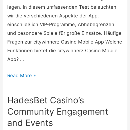
legen. In diesem umfassenden Test beleuchten
wir die verschiedenen Aspekte der App,
einschließlich VIP-Programme, Abhebegrenzen
und besondere Spiele für große Einsätze. Häufige
Fragen zur citywinnerz Casino Mobile App Welche
Funktionen bietet die citywinnerz Casino Mobile
App? …
citywinnerz
Read More »
casino
Mobile
HadesBet Casino’s
App
Community Engagement
–
Ein
and Events
umfassender