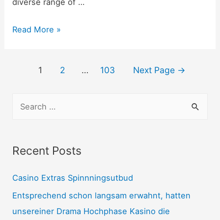
diverse range of …
sloticorn
Read More »
casino
Game
Posts
1
2
…
103
Next Page
→
Selection:
navigation
What
S
to
e
Expect
a
r
Recent Posts
c
Casino Extras Spinnningsutbud
h
f
Entsprechend schon langsam erwahnt, hatten
o
unsereiner Drama Hochphase Kasino die