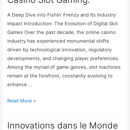
Events
A Deep Dive into Fishin’ Frenzy and Its Industry
Impact Introduction: The Evolution of Digital Slot
Games Over the past decade, the online casino
industry has experienced monumental shifts
driven by technological innovation, regulatory
developments, and changing player preferences.
Among the myriad of game genres, slot machines
remain at the forefront, constantly evolving to
enhance …
Emerging
Read More »
Trends
in
Innovations dans le Monde
Online