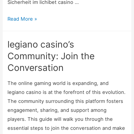
Sicherheit im lichibet casino …
Die
Read More »
besten
Tipps
legiano casino’s
für
Community: Join the
das
Spielen
Conversation
von
Baccarat
The online gaming world is expanding, and
im
legiano casino is at the forefront of this evolution.
lichibet
The community surrounding this platform fosters
casino
engagement, sharing, and support among
players. This guide will walk you through the
essential steps to join the conversation and make