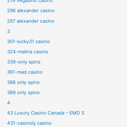
276 vegasino casino
296 alexander casino
297 alexander casino
3
301-lucky31 casino
324-malina casino
339-only spins
361-mad casino
388 only spins
389 only spins
4
43 Luxury Casino Canada – EMD S
431-casinoly casino