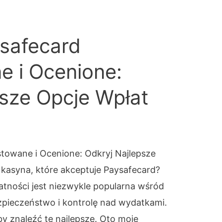
safecard
e i Ocenione:
psze Opcje Wpłat
towane i Ocenione: Odkryj Najlepsze
 kasyna, które akceptuje Paysafecard?
atności jest niezwykle popularna wśród
zpieczeństwo i kontrolę nad wydatkami.
by znaleźć te najlepsze. Oto moje