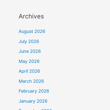
Archives
August 2026
July 2026
June 2026
May 2026
April 2026
March 2026
February 2026
January 2026