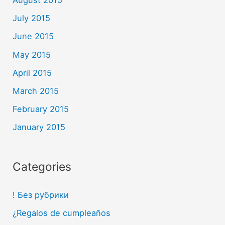
August 2015
July 2015
June 2015
May 2015
April 2015
March 2015
February 2015
January 2015
Categories
! Без рубрики
¿Regalos de cumpleaños