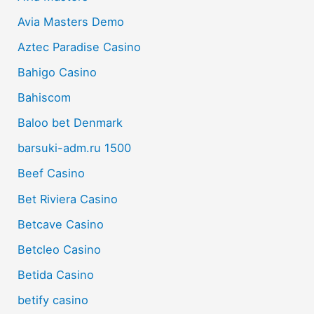
Avia Masters Demo
Aztec Paradise Casino
Bahigo Casino
Bahiscom
Baloo bet Denmark
barsuki-adm.ru 1500
Beef Casino
Bet Riviera Casino
Betcave Casino
Betcleo Casino
Betida Casino
betify casino