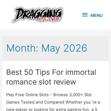
MENU
MENU
Month:
May 2026
Best 50 Tips For immortal
romance slot review
Play Free Online Slots – Browse 3,000+ Slot
Games Tested and Compared Whether you`re a
new player or looking for extra gaming fun, a 5