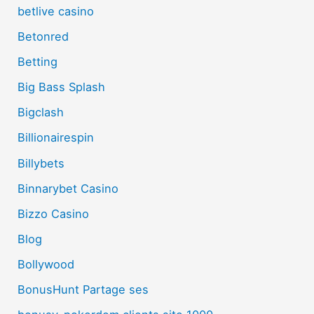
betlive casino
Betonred
Betting
Big Bass Splash
Bigclash
Billionairespin
Billybets
Binnarybet Casino
Bizzo Casino
Blog
Bollywood
BonusHunt Partage ses