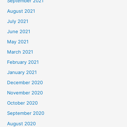
September 2021
August 2021
July 2021
June 2021
May 2021
March 2021
February 2021
January 2021
December 2020
November 2020
October 2020
September 2020
August 2020