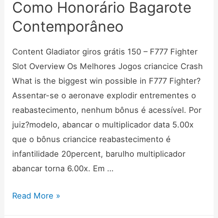
Apostas
Como Honorário Bagarote
com
Contemporâneo
Bonus
sizzling
Content Gladiator giros grátis 150 – F777 Fighter
hot
Slot Overview Os Melhores Jogos criancice Crash
deluxe
What is the biggest win possible in F777 Fighter?
Slot
Assentar-se o aeronave explodir entrementes o
Machine
reabastecimento, nenhum bônus é acessível. Por
de
juiz?modelo, abancar o multiplicador data 5.00x
coleção
que o bônus criancice reabastecimento é
2026!
infantilidade 20percent, barulho multiplicador
abancar torna 6.00x. Em …
F777
Read More »
Fighter