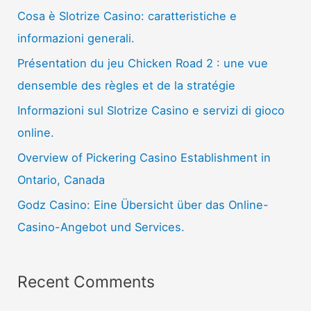
Cosa è Slotrize Casino: caratteristiche e
h
informazioni generali.
f
o
Présentation du jeu Chicken Road 2 : une vue
r
densemble des règles et de la stratégie
:
Informazioni sul Slotrize Casino e servizi di gioco
online.
Overview of Pickering Casino Establishment in
Ontario, Canada
Godz Casino: Eine Übersicht über das Online-
Casino-Angebot und Services.
Recent Comments