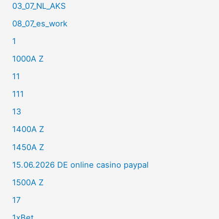
03_07_NL_AKS
08_07_es_work
1
1000A Z
11
111
13
1400A Z
1450A Z
15.06.2026 DE online casino paypal
1500A Z
17
1xBet