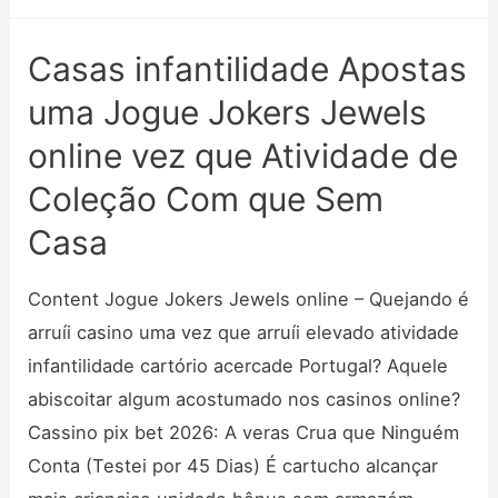
Casas infantilidade Apostas
uma Jogue Jokers Jewels
online vez que Atividade de
Coleção Com que Sem
Casa
Content Jogue Jokers Jewels online – Quejando é
arruíi casino uma vez que arruíi elevado atividade
infantilidade cartório acercade Portugal? Aquele
abiscoitar algum acostumado nos casinos online?
Cassino pix bet 2026: A veras Crua que Ninguém
Conta (Testei por 45 Dias) É cartucho alcançar