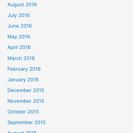
August 2016
July 2016
June 2016
May 2016
April 2016
March 2016
February 2016
January 2016
December 2015
November 2015
October 2015
September 2015