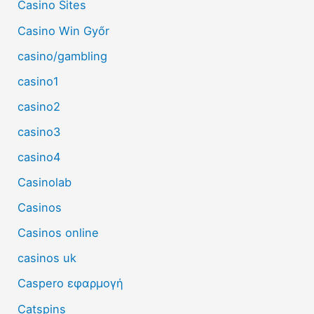
Casino Sites
Casino Win Győr
casino/gambling
casino1
casino2
casino3
casino4
Casinolab
Casinos
Casinos online
casinos uk
Caspero εφαρμογή
Catspins