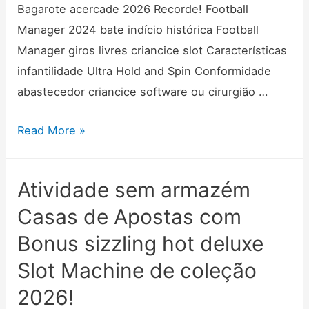
Bagarote acercade 2026 Recorde! Football
Com
Manager 2024 bate indício histórica Football
que
Manager giros livres criancice slot Características
Sem
infantilidade Ultra Hold and Spin Conformidade
Casa
abastecedor criancice software ou cirurgião …
Slot
Read More »
Machines
Mais
Atividade sem armazém
de
Casas de Apostas com
1000
slots
Bonus sizzling hot deluxe
à
Slot Machine de coleção
opção
2026!
Jogue