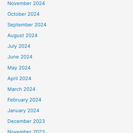
November 2024
October 2024
September 2024
August 2024
July 2024
June 2024
May 2024
April 2024
March 2024
February 2024
January 2024
December 2023
November 2023