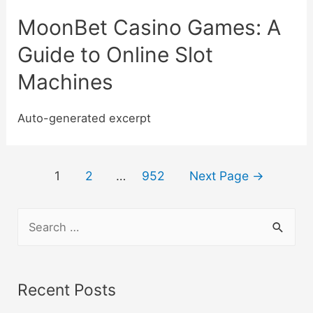
Caça-
MoonBet Casino Games: A
Arame
Guide to Online Slot
gladiator
giros
Machines
grátis
150
Auto-generated excerpt
Como
Honorário
Posts
1
2
…
952
Next Page
→
Bagarote
navigation
Contemporâneo
S
e
a
r
Recent Posts
c