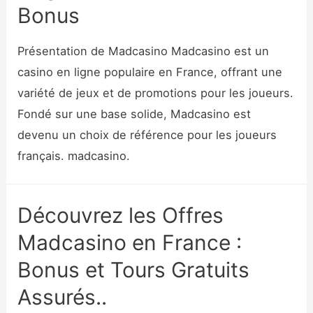
Bonus
Présentation de Madcasino Madcasino est un
casino en ligne populaire en France, offrant une
variété de jeux et de promotions pour les joueurs.
Fondé sur une base solide, Madcasino est
devenu un choix de référence pour les joueurs
français. madcasino.
Découvrez les Offres
Madcasino en France :
Bonus et Tours Gratuits
Assurés..