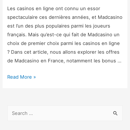
Les casinos en ligne ont connu un essor
spectaculaire ces dernières années, et Madcasino
est l’un des plus populaires parmi les joueurs
français. Mais qu’est-ce qui fait de Madcasino un
choix de premier choix parmi les casinos en ligne
? Dans cet article, nous allons explorer les offres
de Madcasino en France, notamment les bonus …
Découvrez
Read More »
les
Offres
Madcasino
S
en
e
France
a
: