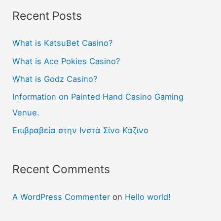
r
Bonus
Recent Posts
et
c
Tours
What is KatsuBet Casino?
h
Gratuits
f
What is Ace Pokies Casino?
Assurés..
o
What is Godz Casino?
r
Information on Painted Hand Casino Gaming
:
Venue.
Επιβραβεία στην Ινστά Σίνο Κάζινο
Recent Comments
A WordPress Commenter
on
Hello world!