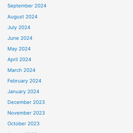
September 2024
August 2024
July 2024
June 2024
May 2024
April 2024
March 2024
February 2024
January 2024
December 2023
November 2023
October 2023