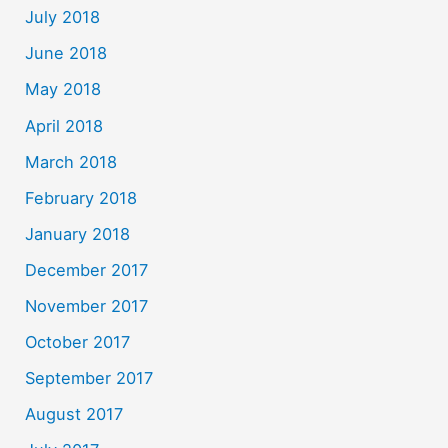
July 2018
June 2018
May 2018
April 2018
March 2018
February 2018
January 2018
December 2017
November 2017
October 2017
September 2017
August 2017