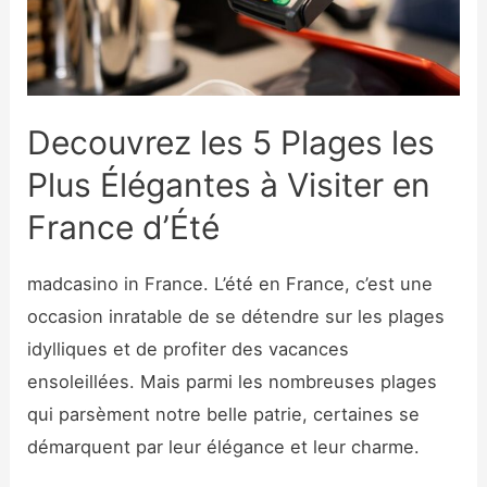
Decouvrez les 5 Plages les
Plus Élégantes à Visiter en
France d’Été
madcasino in France. L’été en France, c’est une
occasion inratable de se détendre sur les plages
idylliques et de profiter des vacances
ensoleillées. Mais parmi les nombreuses plages
qui parsèment notre belle patrie, certaines se
démarquent par leur élégance et leur charme.