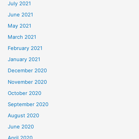
July 2021
June 2021
May 2021
March 2021
February 2021
January 2021
December 2020
November 2020
October 2020
September 2020
August 2020
June 2020
April 2020