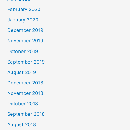
February 2020
January 2020
December 2019
November 2019
October 2019
September 2019
August 2019
December 2018
November 2018
October 2018
September 2018
August 2018