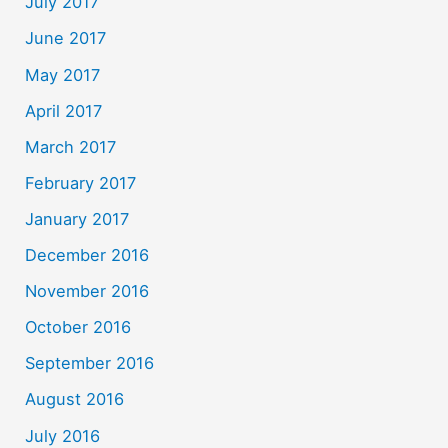
July 2017
June 2017
May 2017
April 2017
March 2017
February 2017
January 2017
December 2016
November 2016
October 2016
September 2016
August 2016
July 2016