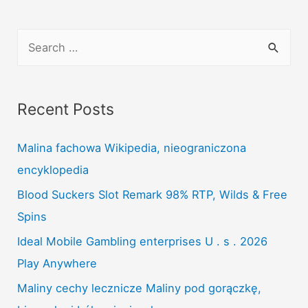
сутки
в
S
Гродно
e
недорого
a
без
r
посредников
Recent Posts
c
Malina fachowa Wikipedia, nieograniczona
h
encyklopedia
f
o
Blood Suckers Slot Remark 98% RTP, Wilds & Free
r
Spins
:
Ideal Mobile Gambling enterprises U . s . 2026
Play Anywhere
Maliny cechy lecznicze Maliny pod gorączkę,