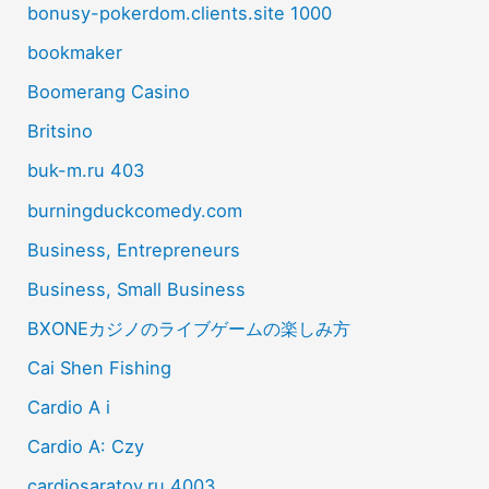
bonusy-pokerdom.clients.site 1000
bookmaker
Boomerang Casino
Britsino
buk-m.ru 403
burningduckcomedy.com
Business, Entrepreneurs
Business, Small Business
BXONEカジノのライブゲームの楽しみ方
Cai Shen Fishing
Cardio A i
Cardio A: Czy
cardiosaratov.ru 4003