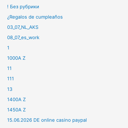
! Без рубрики
¿Regalos de cumpleaños
03_07_NL_AKS
08_07_es_work
1
1000A Z
11
111
13
1400A Z
1450A Z
15.06.2026 DE online casino paypal